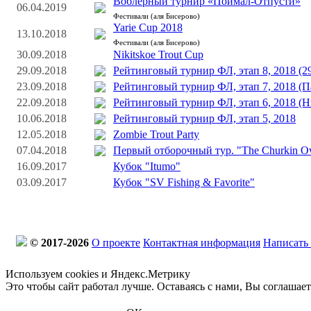
Воблерный турнир «Поймал-Отпусти»
06.04.2019
Фестивали (аля Бисерово)
Yarie Cup 2018
13.10.2018
Фестивали (аля Бисерово)
30.09.2018
Nikitskoe Trout Cup
29.09.2018
Рейтинговый турнир ФЛ, этап 8, 2018 (29
23.09.2018
Рейтинговый турнир ФЛ, этап 7, 2018 (П
22.09.2018
Рейтинговый турнир ФЛ, этап 6, 2018 (Н
10.06.2018
Рейтинговый турнир ФЛ, этап 5, 2018
12.05.2018
Zombie Trout Party
07.04.2018
Первый отборочный тур. "The Churkin Ov
16.09.2017
Кубок "Itumo"
03.09.2017
Кубок "SV Fishing & Favorite"
© 2017-2026
О проекте
Контактная информация
Написать
Используем cookies и Яндекс.Метрику
Это чтобы сайт работал лучше. Оставаясь с нами, Вы соглашае