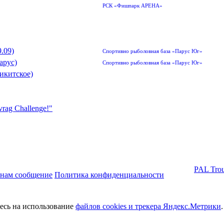
РСК «Фишпарк АРЕНА»
.09)
Спортивно рыболовная база «Парус Юг»
арус)
Спортивно рыболовная база «Парус Юг»
икитское)
rag Challenge!"
PAL Trou
 нам сообщение
Политика конфиденциальности
тесь на использование
файлов cookies и трекера Яндекс.Метрики
.