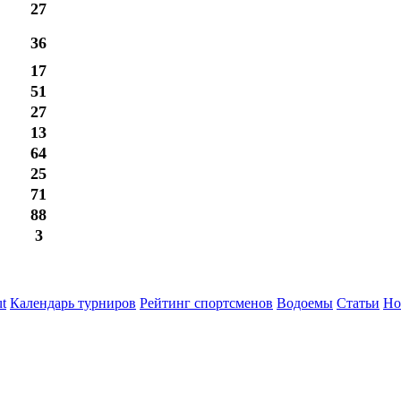
27
36
17
51
27
13
64
25
71
88
3
t
Календарь турниров
Рейтинг спортсменов
Водоемы
Статьи
Но