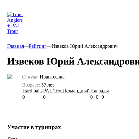
Главная
—
Рейтинг
—
Извеков Юрий Александрович
Извеков Юрий Александров
Откуда:
Ивантеевка
Возраст:
57 лет
Hard baits
PAL Trout
Командный
Награды
0
0
0
0
0
Участие в турнирах