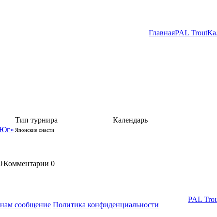
Главная
PAL Trout
Ка
Тип турнира
Календарь
 Юг»
Японские снасти
0
Комментарии
0
PAL Trou
 нам сообщение
Политика конфиденциальности