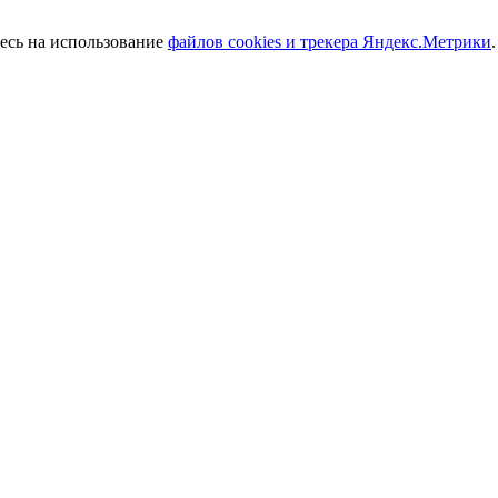
тесь на использование
файлов cookies и трекера Яндекс.Метрики
.