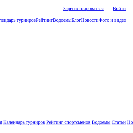
Зарегистрироваться
Войти
лендарь турниров
Рейтинг
Водоемы
Блог
Новости
Фото и видео
t
Календарь турниров
Рейтинг спортсменов
Водоемы
Статьи
Но