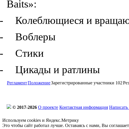
Baits
»:
-
Колеблющиеся и враща
-
Воблеры
-
Стики
-
Цикады и ратлины
Регламент
Положение
Зарегистрированные участники
102
Ре
© 2017-2026
О проекте
Контактная информация
Написать
Используем cookies и Яндекс.Метрику
Это чтобы сайт работал лучше. Оставаясь с нами, Вы соглашае