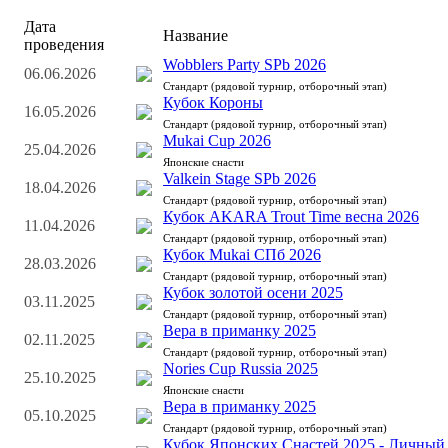
Дата
Название
проведения
Wobblers Party SPb 2026
06.06.2026
Стандарт (рядовой турнир, отборочный этап)
Кубок Короны
16.05.2026
Стандарт (рядовой турнир, отборочный этап)
Mukai Cup 2026
25.04.2026
Японские снасти
Valkein Stage SPb 2026
18.04.2026
Стандарт (рядовой турнир, отборочный этап)
Кубок AKARA Trout Time весна 2026
11.04.2026
Стандарт (рядовой турнир, отборочный этап)
Кубок Mukai СПб 2026
28.03.2026
Стандарт (рядовой турнир, отборочный этап)
Кубок золотой осени 2025
03.11.2025
Стандарт (рядовой турнир, отборочный этап)
Вера в приманку 2025
02.11.2025
Стандарт (рядовой турнир, отборочный этап)
Nories Cup Russia 2025
25.10.2025
Японские снасти
Вера в приманку 2025
05.10.2025
Стандарт (рядовой турнир, отборочный этап)
Кубок Японских Снастей 2025 - Личный 