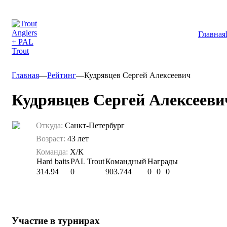
Главная
Главная
—
Рейтинг
—
Кудрявцев Сергей Алексеевич
Кудрявцев Сергей Алексееви
Откуда:
Санкт-Петербург
Возраст:
43 лет
Команда:
Х/К
Hard baits
PAL Trout
Командный
Награды
314.94
0
903.744
0
0
0
Участие в турнирах