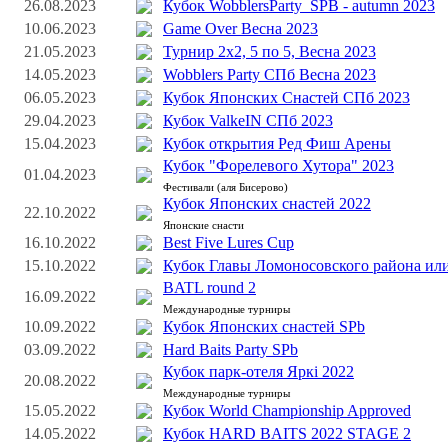
26.08.2023
Кубок WobblersParty_SPB - autumn 2023
10.06.2023
Game Over Весна 2023
21.05.2023
Турнир 2х2, 5 по 5, Весна 2023
14.05.2023
Wobblers Party СПб Весна 2023
06.05.2023
Кубок Японских Снастей СПб 2023
29.04.2023
Кубок ValkeIN СПб 2023
15.04.2023
Кубок открытия Ред Фиш Арены
Кубок "Форелевого Хутора" 2023
01.04.2023
Фестивали (аля Бисерово)
Кубок Японских снастей 2022
22.10.2022
Японские снасти
16.10.2022
Best Five Lures Cup
15.10.2022
Кубок Главы Ломоносовского района или 
BATL round 2
16.09.2022
Международные турниры
10.09.2022
Кубок Японских снастей SPb
03.09.2022
Hard Baits Party SPb
Кубок парк-отеля Яркi 2022
20.08.2022
Международные турниры
15.05.2022
Кубок World Championship Approved
14.05.2022
Кубок HARD BAITS 2022 STAGE 2