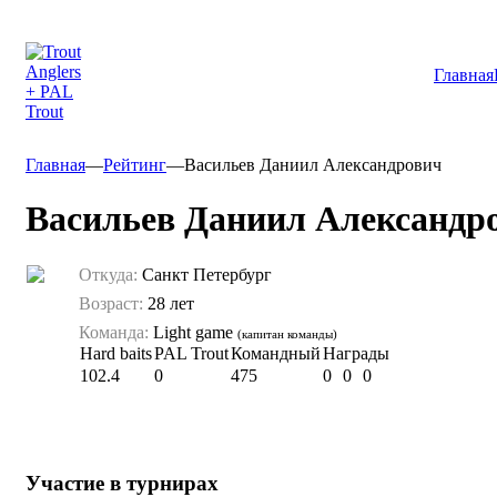
Главная
Главная
—
Рейтинг
—
Васильев Даниил Александрович
Васильев Даниил Александр
Откуда:
Санкт Петербург
Возраст:
28 лет
Команда:
Light game
(капитан команды)
Hard baits
PAL Trout
Командный
Награды
102.4
0
475
0
0
0
Участие в турнирах