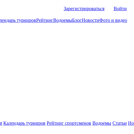
Зарегистрироваться
Войти
лендарь турниров
Рейтинг
Водоемы
Блог
Новости
Фото и видео
t
Календарь турниров
Рейтинг спортсменов
Водоемы
Статьи
Но