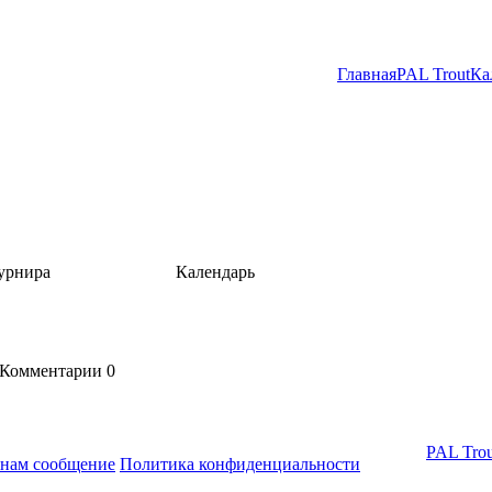
Главная
PAL Trout
Ка
урнира
Календарь
Комментарии
0
PAL Trou
 нам сообщение
Политика конфиденциальности