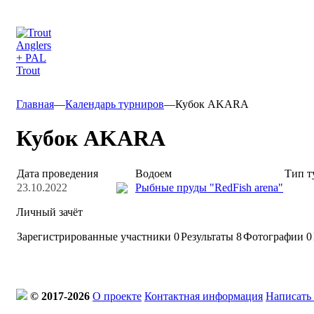
Главная
—
Календарь турниров
—
Кубок AKARA
Кубок AKARA
Дата проведения
Водоем
Тип т
23.10.2022
Рыбные пруды "RedFish arena"
Личный зачёт
Зарегистрированные участники
0
Результаты
8
Фотографии 0
© 2017-2026
О проекте
Контактная информация
Написать