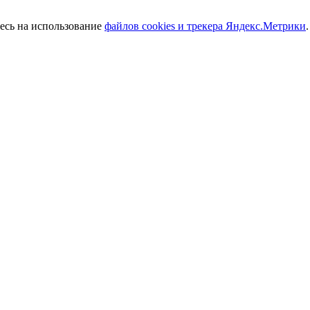
тесь на использование
файлов cookies и трекера Яндекс.Метрики
.