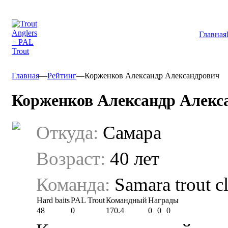
Главная
Главная
—
Рейтинг
—
Корженков Александр Александрович
Корженков Александр Алекс
Откуда:
Самара
Возраст:
40 лет
Команда:
Samara trout c
Hard baits
PAL Trout
Командный
Награды
48
0
170.4
0
0
0