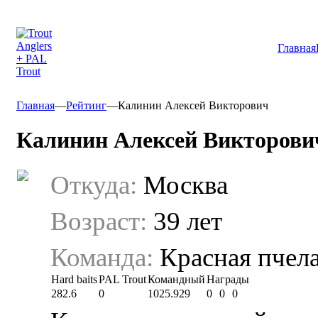
Главная
Главная
—
Рейтинг
—
Калинин Алексей Викторович
Калинин Алексей Викторови
Откуда:
Москва
Возраст:
39 лет
Команда:
Красная пчел
Hard baits
PAL Trout
Командный
Награды
282.6
0
1025.929
0
0
0