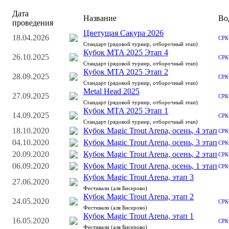
Дата
Название
Во
проведения
Цветущая Сакура 2026
18.04.2026
СРК
Стандарт (рядовой турнир, отборочный этап)
Кубок MTA 2025 Этап 4
26.10.2025
СРК
Стандарт (рядовой турнир, отборочный этап)
Кубок MTA 2025 Этап 2
28.09.2025
СРК
Стандарт (рядовой турнир, отборочный этап)
Metal Head 2025
27.09.2025
СРК
Стандарт (рядовой турнир, отборочный этап)
Кубок MTA 2025 Этап 1
14.09.2025
СРК
Стандарт (рядовой турнир, отборочный этап)
18.10.2020
Кубок Magic Trout Arena, осень, 4 этап
СРК
04.10.2020
Кубок Magic Trout Arena, осень, 3 этап
СРК
20.09.2020
Кубок Magic Trout Arena, осень, 2 этап
СРК
06.09.2020
Кубок Magic Trout Arena, осень, 1 этап
СРК
Кубок Magic Trout Arena, этап 3
27.06.2020
Фестивали (аля Бисерово)
Кубок Magic Trout Arena, этап 2
24.05.2020
СРК
Фестивали (аля Бисерово)
Кубок Magic Trout Arena, этап 1
16.05.2020
СРК
Фестивали (аля Бисерово)