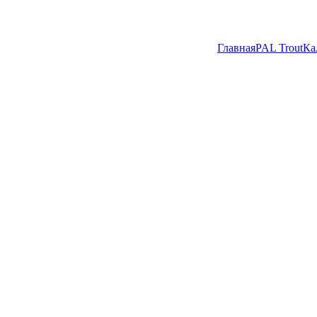
Главная
PAL Trout
Ка