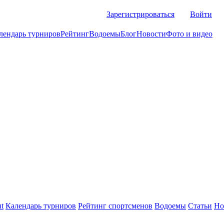
Зарегистрироваться
Войти
лендарь турниров
Рейтинг
Водоемы
Блог
Новости
Фото и видео
t
Календарь турниров
Рейтинг спортсменов
Водоемы
Статьи
Но