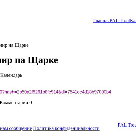
Главная
PAL Trout
Ка
нир на Щарке
нир на Щарке
Календарь
450?hash=2b50a2f9261b8fe914&dl=7541ee4d18b97090b4
Комментарии
0
PAL Trou
 нам сообщение
Политика конфиденциальности