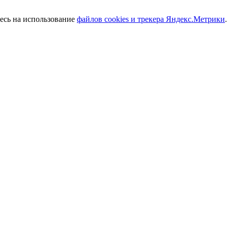
тесь на использование
файлов cookies и трекера Яндекс.Метрики
.