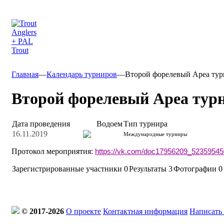
Главная
—
Календарь турниров
—
Второй форелевый Ареа тур
Второй форелевый Ареа тур
Дата проведения
Водоем
Тип турнира
16.11.2019
Международные турниры
Протокол мероприятия:
https://vk.com/doc17956209_523595
Зарегистрированные участники
0
Результаты
3
Фотографии 0
© 2017-2026
О проекте
Контактная информация
Написать