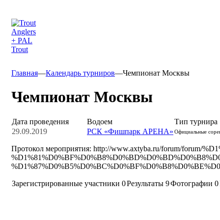
Главная
—
Календарь турниров
—
Чемпионат Москвы
Чемпионат Москвы
Дата проведения
Водоем
Тип турнира
29.09.2019
РСК «Фишпарк АРЕНА»
Официальные соре
Протокол мероприятия: http://www.axtyba.ru/forum/
%D1%81%D0%BF%D0%B8%D0%BD%D0%BD%D0%B8%D0
%D1%87%D0%B5%D0%BC%D0%BF%D0%B8%D0%BE%D0%B
Зарегистрированные участники
0
Результаты
9
Фотографии 0