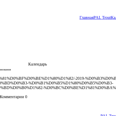
Главная
PAL Trout
Ка
Календарь
внования
forum/%D1%81%D0%BF%D0%BE%D1%80%D1%82/-2019-%D0%B3%D0%
%BD%D0%B3-%D0%B1%D0%B5%D1%80%D0%B5%D0%B3-
D%D0%B0%D1%82-%D0%BC%D0%BE%D1%81%D0%BA%D0%B2
Комментарии
0
PAL Trou