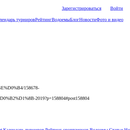
Зарегистрироваться
Войти
лендарь турниров
Рейтинг
Водоемы
Блог
Новости
Фото и видео
BE%D0%B4/158678-
%D1%8B-2019?p=158804#post158804
t
Календарь турниров
Рейтинг спортсменов
Водоемы
Статьи
Но