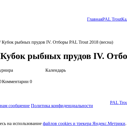
Главная
PAL Trout
Ка
/ Кубок рыбных прудов IV. Отборы PAL Trout 2018 (весна)
 Кубок рыбных прудов IV. Отбо
урнира
Календарь
0
Комментарии
0
PAL Trou
 нам сообщение
Политика конфиденциальности
тесь на использование
файлов cookies и трекера Яндекс.Метрики
.