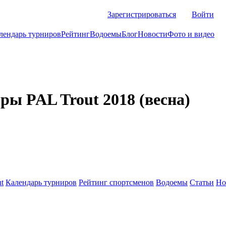
Зарегистрироваться
Войти
лендарь турниров
Рейтинг
Водоемы
Блог
Новости
Фото и видео
ры PAL Trout 2018 (весна)
t
Календарь турниров
Рейтинг спортсменов
Водоемы
Статьи
Но