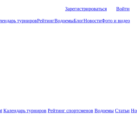
Зарегистрироваться
Войти
лендарь турниров
Рейтинг
Водоемы
Блог
Новости
Фото и видео
t
Календарь турниров
Рейтинг спортсменов
Водоемы
Статьи
Но