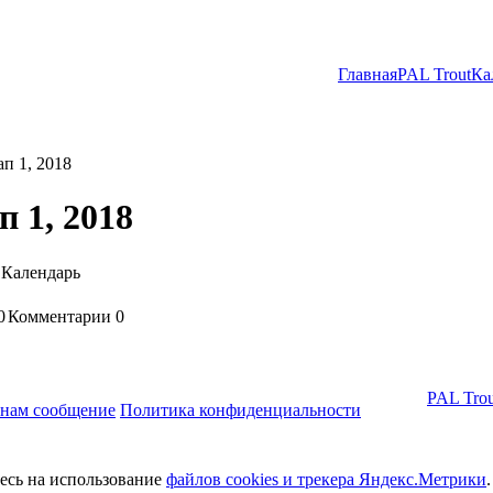
Главная
PAL Trout
Ка
п 1, 2018
 1, 2018
Календарь
0
Комментарии
0
PAL Trou
 нам сообщение
Политика конфиденциальности
тесь на использование
файлов cookies и трекера Яндекс.Метрики
.