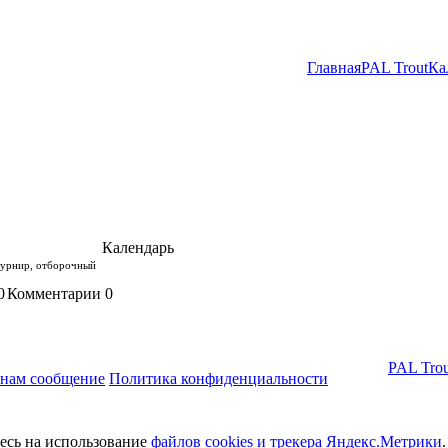
Главная
PAL Trout
Ка
Календарь
турнир, отборочный
0
Комментарии
0
PAL Trou
 нам сообщение
Политика конфиденциальности
тесь на использование
файлов cookies и трекера Яндекс.Метрики
.