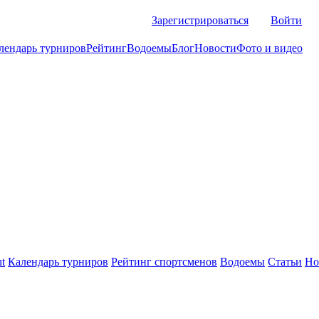
Зарегистрироваться
Войти
лендарь турниров
Рейтинг
Водоемы
Блог
Новости
Фото и видео
t
Календарь турниров
Рейтинг спортсменов
Водоемы
Статьи
Но