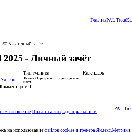
Главная
PAL Trout
Ка
al 2025 - Личный зачёт
al 2025 - Личный зачёт
Тип турнира
Календарь
Финалы (Турниры по отборам призовых
«Адлер»
мест)
Комментарии
0
PAL Trou
 нам сообщение
Политика конфиденциальности
тесь на использование
файлов cookies и трекера Яндекс.Метрики
.