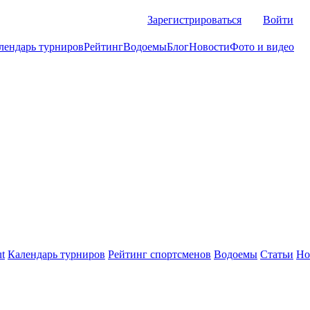
Зарегистрироваться
Войти
лендарь турниров
Рейтинг
Водоемы
Блог
Новости
Фото и видео
t
Календарь турниров
Рейтинг спортсменов
Водоемы
Статьи
Но