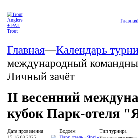
Главная
Главная
—
Календарь турн
международный командный 
Личный зачёт
II весенний между
кубок Парк-отеля "Я
Дата проведения
Водоем
Тип турнира
15-16.03.2025
Парк-отель «Яркi»
Международные турнир