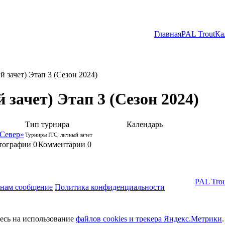
Главная
PAL Trout
Ка
зачет) Этап 3 (Сезон 2024)
ачет) Этап 3 (Сезон 2024)
Тип турнира
Календарь
 Север»
Турниры ITC, личный зачет
тографии 0
Комментарии
0
PAL Trou
 нам сообщение
Политика конфиденциальности
тесь на использование
файлов cookies и трекера Яндекс.Метрики
.