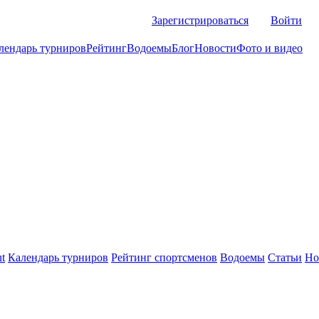
Зарегистрироваться
Войти
лендарь турниров
Рейтинг
Водоемы
Блог
Новости
Фото и видео
t
Календарь турниров
Рейтинг спортсменов
Водоемы
Статьи
Но