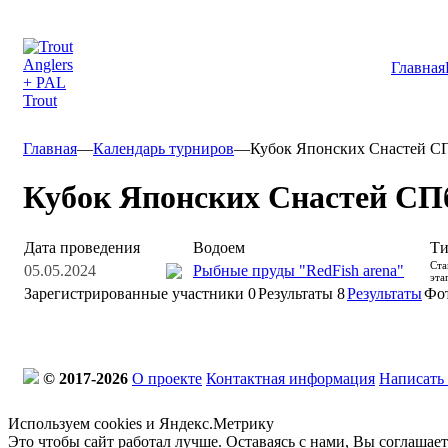
Главная
Главная
—
Календарь турниров
—
Кубок Японских Снастей С
Кубок Японских Снастей СП
Дата проведения
Водоем
Ти
Ста
05.05.2024
Рыбные пруды "RedFish arena"
эта
Зарегистрированные участники
0
Результаты
8
Результаты
Фо
© 2017-2026
О проекте
Контактная информация
Написать
Используем cookies и Яндекс.Метрику
Это чтобы сайт работал лучше. Оставаясь с нами, Вы соглашае