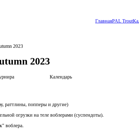
Главная
PAL Trout
Ка
autumn 2023
autumn 2023
урнира
Календарь
у, раттлины, попперы и другие)
льной огрузки на теле воблерами (суспендоты).
к" воблера.