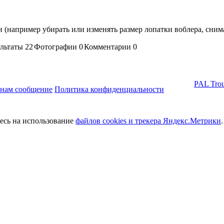
например убирать или изменять размер лопатки воблера, снимать
ультаты
22
Фотографии 0
Комментарии
0
PAL Trou
 нам сообщение
Политика конфиденциальности
тесь на использование
файлов cookies и трекера Яндекс.Метрики
.