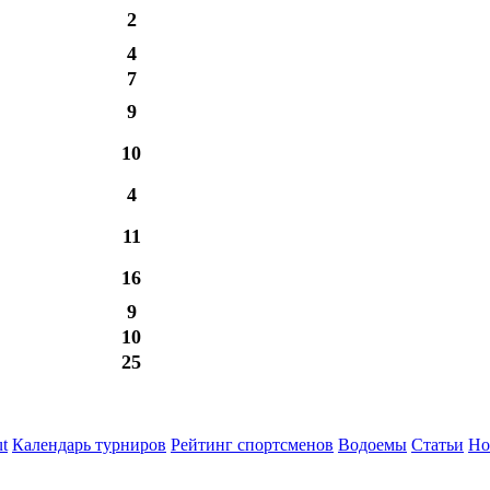
2
4
7
9
10
4
11
16
9
10
25
t
Календарь турниров
Рейтинг спортсменов
Водоемы
Статьи
Но