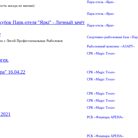
Парк-отель «Яркi»
ость захода по кнопке)
Парк-отель «Яркi»
убок Парк-отеля "Яркi" - Личный зачёт
Парк-отель «Яркi»
y
Спортивно-рыболовная база «Пар
тно с Лигой Профессиональных Рыболовов
Рыболовный комплекс «АЗАРТ»
СРК «Magic Trout»
гея.
а" 16.04.22
СРК «Magic Trout»
СРК «Magic Trout»
СРК «Magic Trout»
СРК «Magic Trout»
СРК «Magic Trout»
 2021
РСК «Фишпарк АРЕНА»
РСК «Фишпарк АРЕНА»