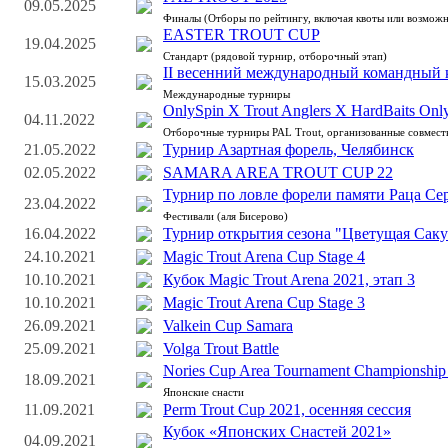
09.05.2025
Финалы (Отборы по рейтингу, включая квоты или возможн
EASTER TROUT CUP
19.04.2025
Стандарт (рядовой турнир, отборочный этап)
II весенний международный командный к
15.03.2025
Международные турниры
OnlySpin X Trout Anglers X HardBaits Onl
04.11.2022
Отборочные турниры PAL Trout, организованные совмес
21.05.2022
Турнир Азартная форель, Челябинск
02.05.2022
SAMARA AREA TROUT CUP 22
Турнир по ловле форели памяти Раца Сер
23.04.2022
Фестивали (аля Бисерово)
16.04.2022
Турнир открытия сезона "Цветущая Сакур
24.10.2021
Magic Trout Arena Cup Stage 4
10.10.2021
Кубок Magic Trout Arena 2021, этап 3
10.10.2021
Magic Trout Arena Cup Stage 3
26.09.2021
Valkein Cup Samara
25.09.2021
Volga Trout Battle
Nories Cup Area Tournament Championship
18.09.2021
Японские снасти
11.09.2021
Perm Trout Cup 2021, осенняя сессия
Кубок «Японских Снастей 2021»
04.09.2021