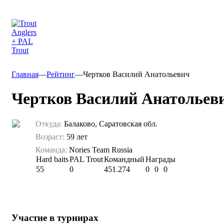
Главная
—
Рейтинг
—
Чертков Василий Анатольевич
Чертков Василий Анатольев
Откуда:
Балаково, Саратовская обл.
Возраст:
59 лет
Команда:
Nories Team Russia
Hard baits
PAL Trout
Командный
Награды
55
0
451.274
0
0
0
Участие в турнирах