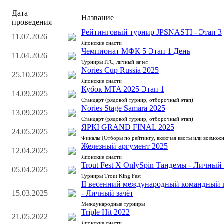
Дата
Название
проведения
Рейтинговый турнир JPSNASTI - Этап 3
11.07.2026
Японские снасти
Чемпионат МФК 5 Этап 1 День
11.04.2026
Турниры ITC, личный зачет
Nories Cup Russia 2025
25.10.2025
Японские снасти
Кубок MTA 2025 Этап 1
14.09.2025
Стандарт (рядовой турнир, отборочный этап)
Nories Stage Samara 2025
13.09.2025
Стандарт (рядовой турнир, отборочный этап)
ЯРКI GRAND FINAL 2025
24.05.2025
Финалы (Отборы по рейтингу, включая квоты или возможн
Железный аргумент 2025
12.04.2025
Японские снасти
Trout Fest X OnlySpin Тандемы - Личный 
05.04.2025
Турниры Trout King Fest
II весенний международный командный к
15.03.2025
- Личный зачёт
Международные турниры
Triple Hit 2022
21.05.2022
Японские снасти