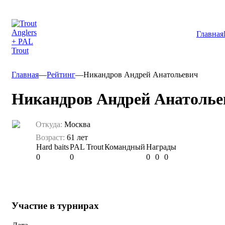
Главная
Главная
—
Рейтинг
—
Никандров Андрей Анатольевич
Никандров Андрей Анатолье
Откуда:
Москва
Возраст:
61 лет
Hard baits
PAL Trout
Командный
Награды
0
0
0
0
0
Участие в турнирах