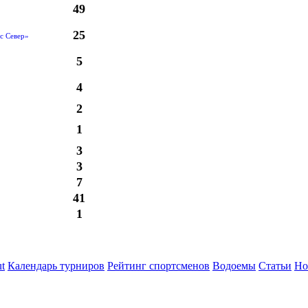
49
25
с Север»
5
4
2
1
3
3
7
41
1
t
Календарь турниров
Рейтинг спортсменов
Водоемы
Статьи
Но