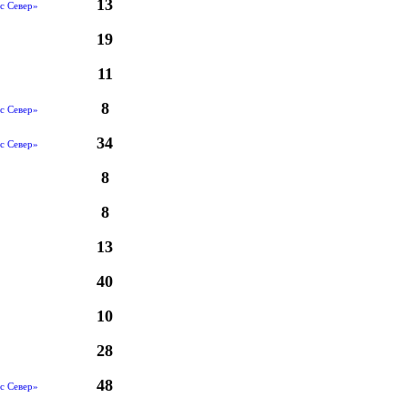
13
с Север»
19
11
8
с Север»
34
с Север»
8
8
13
40
10
28
48
с Север»