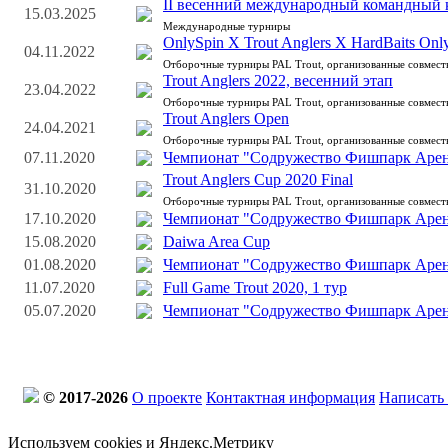
II весенний международный командный к
15.03.2025
Международные турниры
OnlySpin X Trout Anglers X HardBaits Onl
04.11.2022
Отборочные турниры PAL Trout, организованные совмес
Trout Anglers 2022, весенний этап
23.04.2022
Отборочные турниры PAL Trout, организованные совмес
Trout Anglers Open
24.04.2021
Отборочные турниры PAL Trout, организованные совмес
07.11.2020
Чемпионат "Содружество Фишпарк Арен
Trout Anglers Cup 2020 Final
31.10.2020
Отборочные турниры PAL Trout, организованные совмес
17.10.2020
Чемпионат "Содружество Фишпарк Арена
15.08.2020
Daiwa Area Cup
01.08.2020
Чемпионат "Содружество Фишпарк Арена
11.07.2020
Full Game Trout 2020, 1 тур
05.07.2020
Чемпионат "Содружество Фишпарк Арена
© 2017-2026
О проекте
Контактная информация
Написать
Используем cookies и Яндекс.Метрику