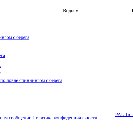
Водоем
ингом с берега
ега
о
Р
по ловле спиннингом с берега
PAL Trou
 нам сообщение
Политика конфиденциальности