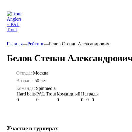
Главная
—
Рейтинг
—
Белов Степан Александрович
Белов Степан Александрови
Откуда:
Москва
Возраст:
50 лет
Команда:
Spinmedia
Hard baits
PAL Trout
Командный
Награды
0
0
0
0
0
0
Участие в турнирах