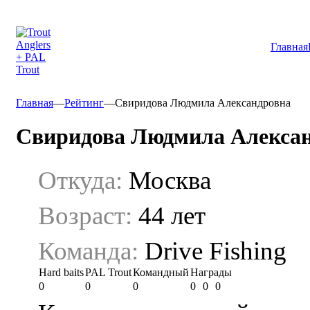
Главная
Главная
—
Рейтинг
—
Свиридова Людмила Александровна
Свиридова Людмила Алекса
Откуда:
Москва
Возраст:
44 лет
Команда:
Drive Fishing
Hard baits
PAL Trout
Командный
Награды
0
0
0
0
0
0