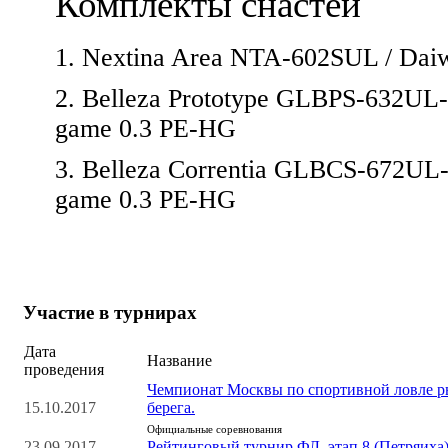
Комплекты снастей
1. Nextina Area NTA-602SUL / Daiwa
2. Belleza Prototype GLBPS-632UL-B
game 0.3 PE-HG
3. Belleza Correntia GLBCS-672UL-BB
game 0.3 PE-HG
Участие в турнирах
Дата
Название
проведения
Чемпионат Москвы по спортивной ловле 
15.10.2017
берега.
Официальные соревнования
23.09.2017
Рейтинговый турнир ФЛ, этап 8 (Петряиха