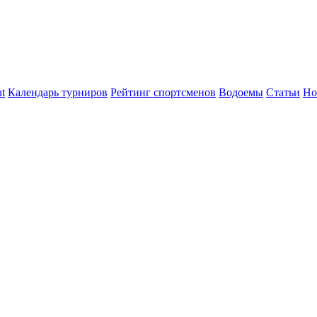
t
Календарь турниров
Рейтинг спортсменов
Водоемы
Статьи
Но