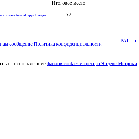
Итоговое место
77
ыболовная база «Парус Север»
PAL Trou
 нам сообщение
Политика конфиденциальности
тесь на использование
файлов cookies и трекера Яндекс.Метрики
.