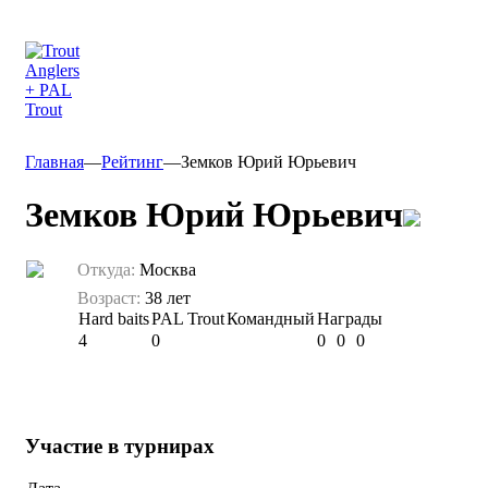
Главная
—
Рейтинг
—
Земков Юрий Юрьевич
Земков Юрий Юрьевич
Откуда:
Москва
Возраст:
38 лет
Hard baits
PAL Trout
Командный
Награды
4
0
0
0
0
Участие в турнирах