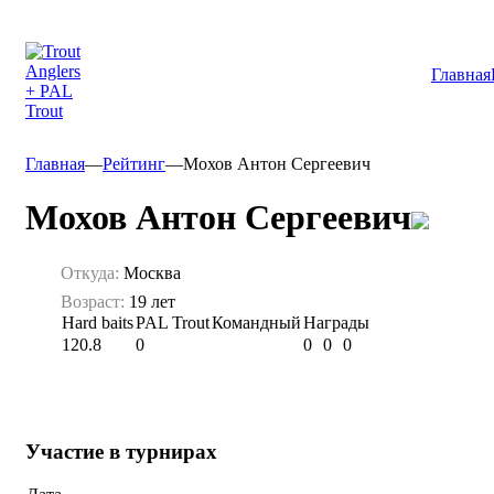
Главная
Главная
—
Рейтинг
—
Мохов Антон Сергеевич
Мохов Антон Сергеевич
Откуда:
Москва
Возраст:
19 лет
Hard baits
PAL Trout
Командный
Награды
120.8
0
0
0
0
Участие в турнирах