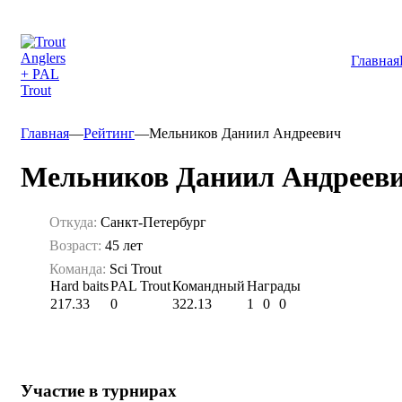
Главная
Главная
—
Рейтинг
—
Мельников Даниил Андреевич
Мельников Даниил Андреев
Откуда:
Санкт-Петербург
Возраст:
45 лет
Команда:
Sci Trout
Hard baits
PAL Trout
Командный
Награды
217.33
0
322.13
1
0
0
Участие в турнирах