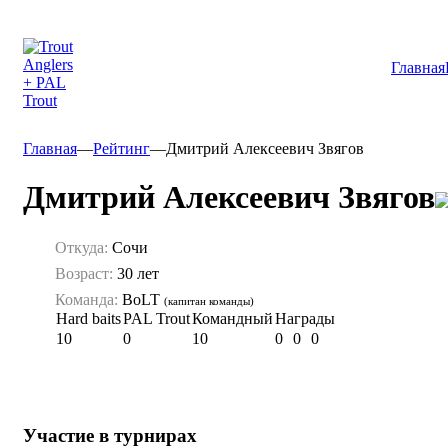
Главная
Главная
—
Рейтинг
—
Дмитрий Алексеевич Звягов
Дмитрий Алексеевич Звягов
Откуда:
Сочи
Возраст:
30 лет
Команда:
BoLT
(капитан команды)
Hard baits
PAL Trout
Командный
Награды
10
0
10
0
0
0
Участие в турнирах