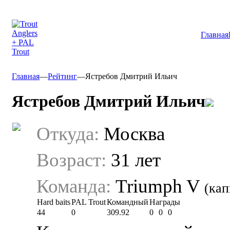
Главная
Главная
—
Рейтинг
—
Ястребов Дмитрий Ильич
Ястребов Дмитрий Ильич
Откуда:
Москва
Возраст:
31 лет
Команда:
Triumph V
(кап
Hard baits
PAL Trout
Командный
Награды
44
0
309.92
0
0
0