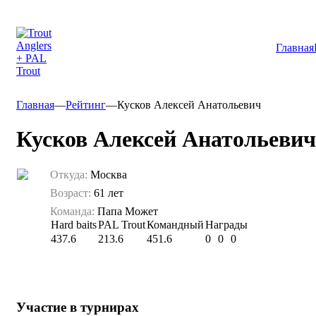
Главная
Главная
—
Рейтинг
—
Кусков Алексей Анатольевич
Кусков Алексей Анатольевич
Откуда:
Москва
Возраст:
61 лет
Команда:
Папа Может
Hard baits
PAL Trout
Командный
Награды
437.6
213.6
451.6
0
0
0
Участие в турнирах