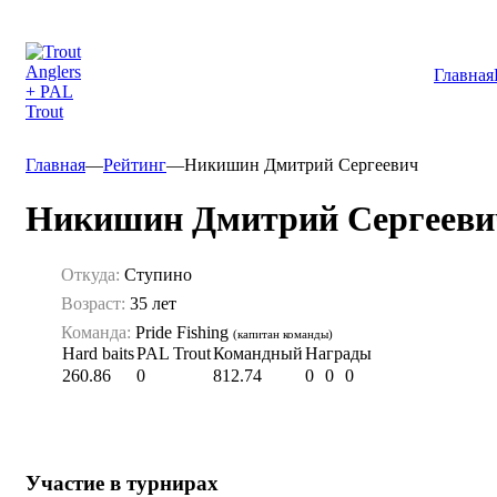
Главная
Главная
—
Рейтинг
—
Никишин Дмитрий Сергеевич
Никишин Дмитрий Сергееви
Откуда:
Ступино
Возраст:
35 лет
Команда:
Pride Fishing
(капитан команды)
Hard baits
PAL Trout
Командный
Награды
260.86
0
812.74
0
0
0
Участие в турнирах