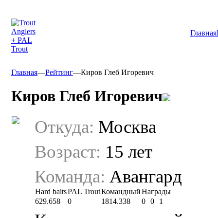
Главная
Главная
—
Рейтинг
—
Киров Глеб Игоревич
Киров Глеб Игоревич
Откуда:
Москва
Возраст:
15 лет
Команда:
Авангард
Hard baits
PAL Trout
Командный
Награды
629.658
0
1814.338
0
0
1