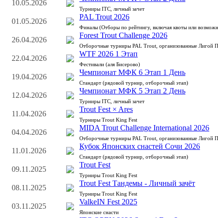
10.05.2026
Турниры ITC, личный зачет
PAL Trout 2026
01.05.2026
Финалы (Отборы по рейтингу, включая квоты или возможн
Forest Trout Challenge 2026
26.04.2026
Отборочные турниры PAL Trout, организованные Лигой 
WTF 2026 1 Этап
22.04.2026
Фестивали (аля Бисерово)
Чемпионат МФК 6 Этап 1 День
19.04.2026
Стандарт (рядовой турнир, отборочный этап)
Чемпионат МФК 5 Этап 2 День
12.04.2026
Турниры ITC, личный зачет
Trout Fest × Ares
11.04.2026
Турниры Trout King Fest
MIDA Trout Challenge International 2026
04.04.2026
Отборочные турниры PAL Trout, организованные Лигой 
Кубок Японских снастей Сочи 2026
11.01.2026
Стандарт (рядовой турнир, отборочный этап)
Trout Fest
09.11.2025
Турниры Trout King Fest
Trout Fest Тандемы - Личный зачёт
08.11.2025
Турниры Trout King Fest
ValkeIN Fest 2025
03.11.2025
Японские снасти