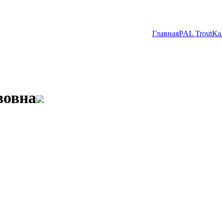
Главная
PAL Trout
Ка
вовна