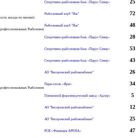
25
Спортивно-рыболовная база «Парус Север»
72
Рыболовный клуб "Язь"
ость захода по кнопке)
48
Рыболовный клуб "Язь"
Профессиональных Рыболовов
28
Спортивно-рыболовная база «Парус Север»
53
Спортивно-рыболовная база «Парус Север»
43
Спортивно-рыболовная база «Парус Север»
26
АО "Бисеровский рыбокомбинат"
34
Парк-отель «Яркi»
Профессиональных Рыболовов
5
Племенной форелеводческий завод «Адлер»
12
АО "Бисеровский рыбокомбинат"
25
АО "Бисеровский рыбокомбинат"
47
РСК «Фишпарк АРЕНА»