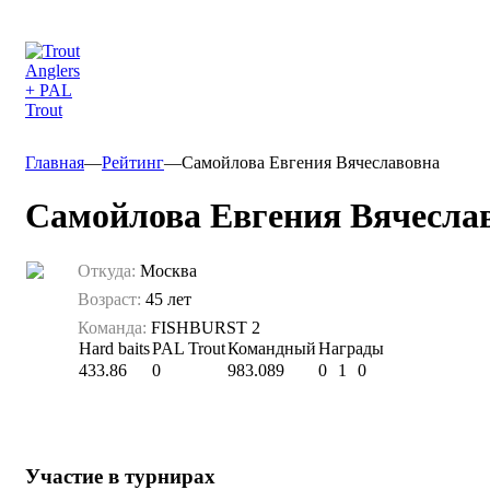
Главная
—
Рейтинг
—
Самойлова Евгения Вячеславовна
Самойлова Евгения Вячесла
Откуда:
Москва
Возраст:
45 лет
Команда:
FISHBURST 2
Hard baits
PAL Trout
Командный
Награды
433.86
0
983.089
0
1
0
Участие в турнирах