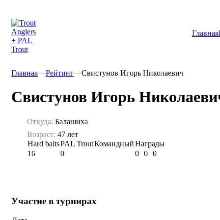
Главная
Главная
—
Рейтинг
—
Свистунов Игорь Николаевич
Свистунов Игорь Николаеви
Откуда:
Балашиха
Возраст:
47 лет
Hard baits
PAL Trout
Командный
Награды
16
0
0
0
0
Участие в турнирах