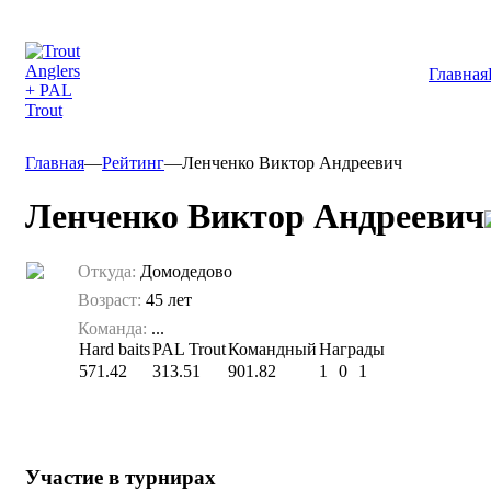
Главная
Главная
—
Рейтинг
—
Ленченко Виктор Андреевич
Ленченко Виктор Андреевич
Откуда:
Домодедово
Возраст:
45 лет
Команда:
...
Hard baits
PAL Trout
Командный
Награды
571.42
313.51
901.82
1
0
1
Участие в турнирах