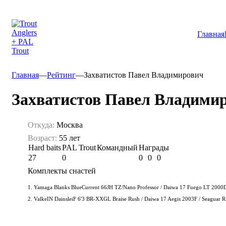
Главная
Главная
—
Рейтинг
—
Захватистов Павел Владимирович
Захватистов Павел Владими
Откуда:
Москва
Возраст:
55 лет
Hard baits
PAL Trout
Командный
Награды
27
0
0
0
0
Комплекты снастей
1. Yamaga Blanks BlueCurrent 66JH TZ/Nano Professor / Daiwa 17 Fuego LT 2000D /
2. ValkeIN DainsleiF 6'3 BR-XXGL Braise Rush / Daiwa 17 Aegis 2003F / Seaguar R