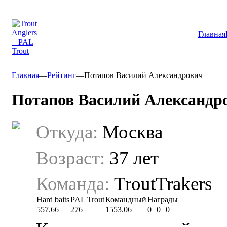
Главная
Главная
—
Рейтинг
—
Потапов Василий Александрович
Потапов Василий Александр
Откуда:
Москва
Возраст:
37 лет
Команда:
TroutTrakers
Hard baits
PAL Trout
Командный
Награды
557.66
276
1553.06
0
0
0