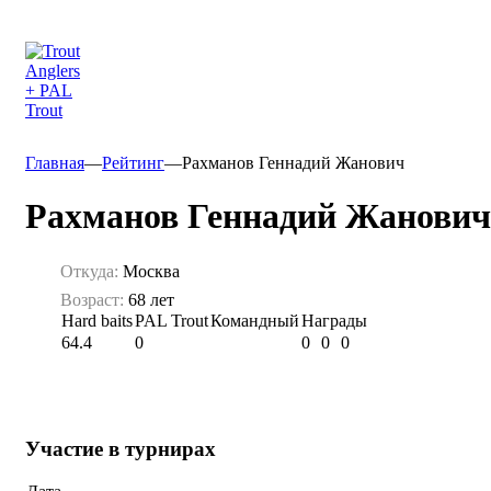
Главная
—
Рейтинг
—
Рахманов Геннадий Жанович
Рахманов Геннадий Жанович
Откуда:
Москва
Возраст:
68 лет
Hard baits
PAL Trout
Командный
Награды
64.4
0
0
0
0
Участие в турнирах