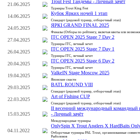
Trout Fest Тандемы - Личный зачёт
21.06.2025
Турниры Trout King Fest
Кубок Ярких ночей 1 этап
14.06.2025
Стандарт (рядовой турнир, отборочный этап)
ЯРКI GRAND FINAL 2025
24.05.2025
Финалы (Отборы по рейтингу, включая квоты или возможн
ITC OPEN 2025 Stage 7 Day 2
27.04.2025
Турниры ITC, личный зачет
ITC OPEN 2025 Stage 7 Day 1
26.04.2025
Турниры ITC, личный зачет
ITC OPEN 2025 Stage 6 Day 2
20.04.2025
Турниры ITC, личный зачет
ValkeIN Stage Moscow 2025
19.04.2025
Японские снасти
BATL ROUND VIII
29.03.2025
Стандарт (рядовой турнир, отборочный этап)
Art of Fishing CUP
22.03.2025
Стандарт (рядовой турнир, отборочный этап)
II весенний международный командный к
15.03.2025
- Личный зачёт
Международные турниры
OnlySpin X Trout Anglers X HardBaits Onl
04.11.2022
Отборочные турниры PAL Trout, организованные совмес
Рыболовов