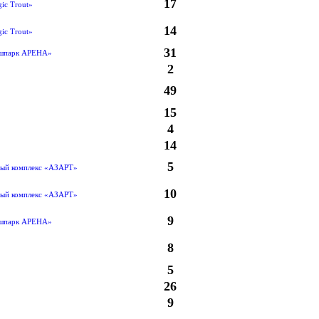
17
ic Trout»
14
ic Trout»
31
шпарк АРЕНА»
2
49
15
4
14
5
ый комплекс «АЗАРТ»
10
ый комплекс «АЗАРТ»
9
шпарк АРЕНА»
8
5
26
9