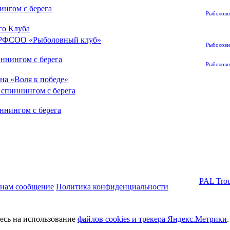
ингом с берега
Рыболовн
го Клуба
 СРФСОО «Рыболовный клуб»
Рыболовн
иннингом с берега
Рыболовн
а «Воля к победе»
 спиннингом с берега
ннингом с берега
PAL Trou
 нам сообщение
Политика конфиденциальности
тесь на использование
файлов cookies и трекера Яндекс.Метрики
.