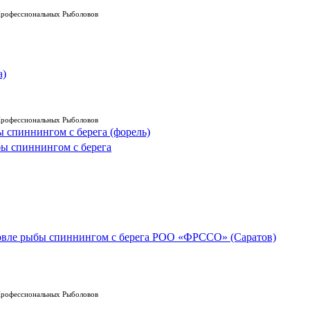
Профессиональных Рыболовов
а)
Профессиональных Рыболовов
 спиннингом с берега (форель)
бы спиннингом с берега
овле рыбы спиннингом с берега РОО «ФРССО» (Саратов)
Профессиональных Рыболовов