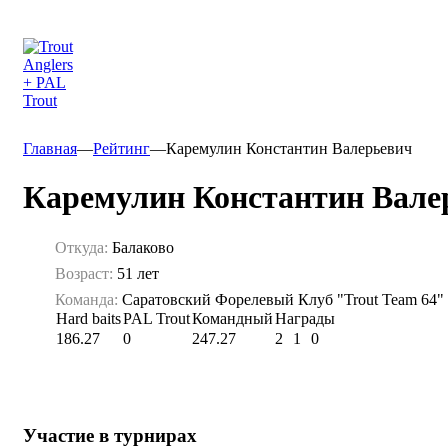
Главная
—
Рейтинг
—
Каремулин Константин Валерьевич
Каремулин Константин Вале
Откуда:
Балаково
Возраст:
51 лет
Команда:
Саратовский Форелевый Клуб "Trout Team 64"
Hard baits
PAL Trout
Командный
Награды
186.27
0
247.27
2
1
0
Участие в турнирах