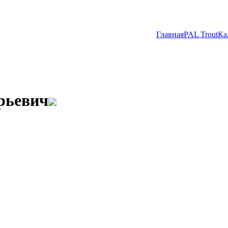
Главная
PAL Trout
Ка
рьевич