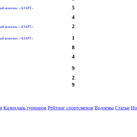
5
ый комплекс «АЗАРТ»
4
2
ый комплекс «АЗАРТ»
1
ый комплекс «АЗАРТ»
8
4
9
2
9
t
Календарь турниров
Рейтинг спортсменов
Водоемы
Статьи
Но