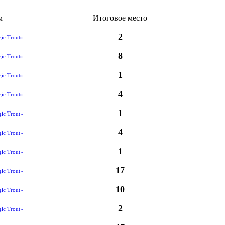
м
Итоговое место
2
ic Trout»
8
ic Trout»
1
ic Trout»
4
ic Trout»
1
ic Trout»
4
ic Trout»
1
ic Trout»
17
ic Trout»
10
ic Trout»
2
ic Trout»